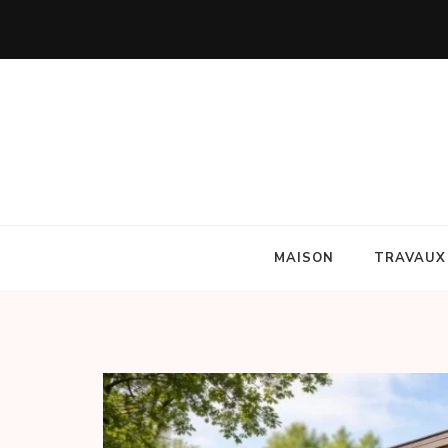
travauxmakers.fr
travauxmakers.fr
MAISON
TRAVAUX